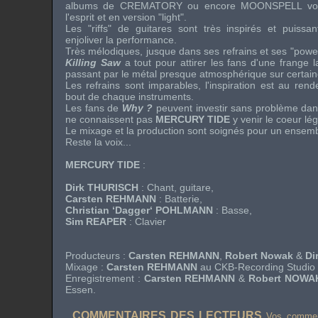
albums de
CREMATORY
ou encore
MOONSPELL
v
l'esprit et en version "
light
".
Les "
riffs
" de guitares sont très inspirés et puissan
enjoliver la performance.
Très mélodiques, jusque dans ses refrains et ses "
powe
Killing Saw
a tout pour attirer les fans d'une frange 
passant par le métal presque atmosphérique sur certai
Les refrains sont imparables, l'inspiration est au ren
bout de chaque instruments.
Les fans de
Why ?
peuvent investir sans problème da
ne connaissent pas
MERCURY TIDE
y venir le coeur lég
Le mixage et la production sont soignés pour un ensembl
Reste la voix...
MERCURY TIDE
:
Dirk THURISCH
: Chant, guitare,
Carsten REHMANN
: Batterie,
Christian ‘Dagger‘ POHLMANN
: Basse,
Sim REAPER
: Clavier
Producteurs :
Carsten REHMANN
,
Robert Nowak
&
Di
Mixage :
Carsten REHMANN
au
CKB-Recording Studio
Enregistrement :
Carsten REHMANN
&
Robert NOWA
Essen
.
COMMENTAIRES DES LECTEURS
Vos comment