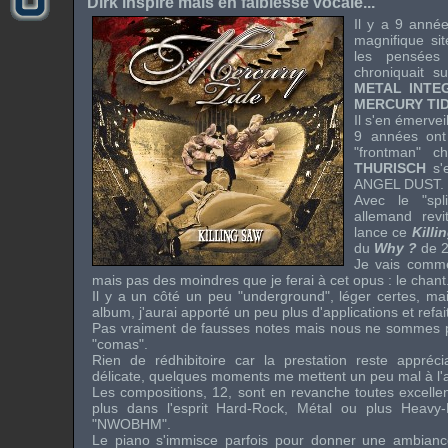
Dirk inspiré mais en faiblesse vocale...
Il y a 9 année
magnifique sit
les pensées
chroniquait s
METAL INTE
MERCURY TI
Il s'en émerveill
9 années ont
"
frontman
" ch
THURISCH
s'
ANGEL DUST
.
Avec le "
spli
allemand revi
lance ce
Killi
du
Why ?
de 2
Je vais comme
mais pas des moindres que je ferai à cet opus : le chant
Il y a un côté un peu "
underground
", léger certes, ma
album, j'aurai apporté un peu plus d'applications et ref
Pas vraiment de fausses notes mais nous ne sommes p
"comas".
Rien de rédhibitoire car la prestation reste appré
délicate, quelques moments me mettent un peu mal à l'a
Les compositions, 12, sont en revanche toutes excellent
plus dans l'esprit
Hard-Rock
, Métal ou plus Heavy-
"NWOBHM"
.
Le piano s'immisce parfois pour donner une ambiance