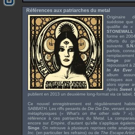
Références aux patriarches du metal
Originair
suédoise que
qualifie de
« 
STONEWALL
forme en 200
efforts du g
suivante.
S.N.
parfois, conna
remplacement
Singe
pa
repoussant à 2
In An Ever 
album assure
critiques aux
alors signer 
Après
Sweet 
publient en 2013 un deuxième long-format via ce label,
Ce nouvel enregistrement est régulièrement habi
SABBATH
. Les
riffs
pesants de
Die Die Die
, venant acc
métaphysiques (
« What’s on the other side ? »
),
référence à ces patriarches du
Metal
. La comparais
encore sur
Empire
, d’autant qu’elle s’applique égale
Singe
. On retrouve à plusieurs reprises cette analogie
Inc.
(en particulier les refrains) ou de
The Escape Artist