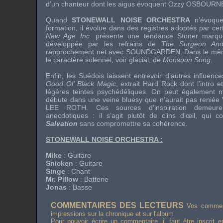
d’un chanteur dont les aigus évoquent
Ozzy OSBOURN
Quand
STONEWALL NOISE ORCHESTRA
n’évoque 
formation, il évolue dans des registres adoptés par certa
New Age Inc.
présente une tendance
Stoner
marqué
développée par les refrains de
The Surgeon And
rapprochement net avec
SOUNDGARDEN
. Dans le mê
le caractère solennel, voir glacial, de
Monsoon Song
.
Enfin, les Suédois laissent entrevoir d’autres influen
Good Ol’ Black Magic
, extrait
Hard Rock
dont l’intro e
légères teintes psychédéliques. On peut également 
débute dans une veine
bluesy
que n’aurait pas reniée
LEE ROTH
. Ces sources d’inspiration demeuren
anecdotiques : il s’agit plutôt de clins d’œil, qui con
Salvation
sans compromettre sa cohérence.
STONEWALL NOISE ORCHESTRA
:
Mike
: Guitare
Snicken
: Guitare
Singe
: Chant
Mr. Pillow
: Batterie
Jonas
: Basse
COMMENTAIRES DES LECTEURS
Vos comment
impressions sur la chronique et sur l'album
Pour pouvoir écrire un commentaire, il faut être inscrit 