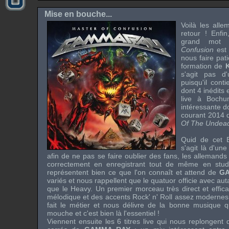
Mise en bouche...
Voilà les all
retour ! Enfin
grand mot
Confusion
est
nous faire pati
formation de
s'agit pas 
puisqu'il cont
dont 4 inédits 
live
à
Bochu
intéressante d
courant 2014 q
Of The Undea
Quid de cet
s'agit là d'un
afin de ne pas se faire oublier des fans, les allemands
correctement en enregistrant tout de même en stud
représentent bien ce que l'on connaît et attend de
G
variés et nous rappellent que le quatuor officie avec auta
que le
Heavy
. Un premier morceau très direct et effic
mélodique et des accents
Rock' n' Roll
assez modernes s
fait le métier et nous délivre de la bonne musique qui
mouche et c'est bien là l'essentiel !
Viennent ensuite les 6 titres
live
qui nous replongent 