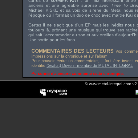
carrés de
GAMMA RAY
: un
mix
intéressant entre
anciens et une agréable surprise avec
Time To Bre
Michael KISKE
et sa voix de sirène du
Metal
nous re
l'époque où il formait un duo de choc avec maître
Kai
d
Certes il ne s'agit que d'un
EP
mais les inédits nous 
toujours là, prônant une musique qui trouve ses racin
qui sait l’accommoder au son et aux oreilles d'aujourd'hu
Une sortie pour les
fans
...
COMMENTAIRES DES LECTEURS
Vos comment
impressions sur la chronique et sur l'album
Pour pouvoir écrire un commentaire, il faut être inscrit 
identifié
(Gratuit) Devenir membre de METAL INTEGRAL
Personne n'a encore commenté cette chronique.
© www.metal-integral.com v2.5