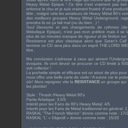
Heavy Métal Epique ! Ce titre n'est vraiment pas loin 
enfonce le clou et je suis vraiment frustré d'une product
tête ; malgré cela les amateurs de Heavy Métal 80's vont 
des meilleurs groupes Heavy Métal Underground, rage
prendra là où ça fait mal (ou du bien...) !
Soul Devourer
et ses changements de rythmes (de 
Mélodique Epique), n'est pas mon préféré mais il se la
plus de six minutes manque de rigueur et de finition sur l
Resistance
est plus classique alors que
Satan's Call
termine ce CD sera plus dans un esprit THE LORD W
titre.
Ma conclusion s'adresse à ceux qui aiment l'Undergrou
évoqués. Ils vont devoir se procurer ce CD limité à 500
soit collector !
La pochette simple et éfficace est un atout de plus pou
nous offre une belle carte de visite ! A suivre car le potent
sûr! Alors rejoignez vite la
RESISTANCE
un groupe qui v
les plombs!
Style : Thrash /Heavy Métal 80's
Partie Artistique: 3,5/5
Intérêt pour les Fans de 80's Heavy Metal: 4/5
Interêt pour les Fans de Métal traditionnel en général: 2
RASKAL "The French Warrior" donne comme note : 17/
RASKAL "L' « Objectif » donne comme note : 15/20