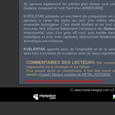
Je savoure également les parties plus
classic rock
co
Galakse
évoquant le
rock hard
d’un
AIRBOURNE
.
KVERLETAK
possède un vrai talent de composition en c
parvient à varier les styles au sein d’un même al
ensemble homogène. C’est plutôt bluffant et en tout c
morceau titre résume fidèlement l’ambiance de
Nattes
instrumental, suivi d’un gros
riff rock
, puis tombe dan
mélodique et d’un solo captivant, débouchant finalemen
acoustique accrocheuse.
KVELERTAK
apporte ainsi de l’originalité et de la var
avec brio à produire du moderne avec de vieux ingrédien
COMMENTAIRES DES LECTEURS
Vos comment
impressions sur la chronique et sur l'album
Pour pouvoir écrire un commentaire, il faut être inscrit 
identifié
(Gratuit) Devenir membre de METAL INTEGRAL
Personne n'a encore commenté cette chronique.
© www.metal-integral.com v2.5