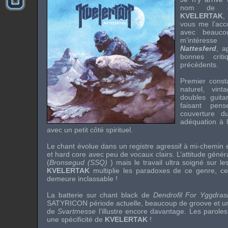
nom de 
KVELERTAK
,
vous me l’ac
avec beauco
m’intéress
Nattesferd
, a
bonnes crit
précédents.
Premier consta
naturel,
vint
doubles guit
faisant pe
couverture d
adéquation à l
avec un petit côté spirituel.
Le chant évolue dans un registre agressif à mi-chemin
et
hard core
avec peu de vocaux clairs. L’attitude génér
(
Bronsegud (SSQ)
) mais le travail ultra soigné sur l
KVELERTAK
multiplie les paradoxes de ce genre, ce
demeure inclassable !
La batterie sur chant
black
de
Dendrofil For Yggdrasi
SATYRICON
période actuelle, beaucoup de
groove
et un
de
Svartmesse
l’illustre encore davantage. Les parole
une spécificité de
KVELERTAK
!