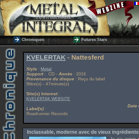
Chroniques
Futures Stars
KVELERTAK
- Nattesferd
Style
:
Metal
Support
: CD -
Année
: 2016
Provenance du disque
: Reçu du label
9titre(s) - 47minute(s)
Site(s) Internet
:
KVELERTAK WEBSITE
Date 
Label(s)
:
Roadrunner Records
Inclassable, moderne avec de vieux ingrédients
Je n’y arrive 