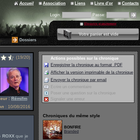
Accueil
Association
Liens
Livre d'or
Contacts
Login:
Passe:
S'inscrire gratuitement
0 article
Votre panier est vide
Valider votre panier
Dossiers
(19/20)
Actions possibles sur la chronique
Enregistrer la chronique au format .PDF
Afficher la version imprimable de la chronique
Envoyer la chronique par email
Ecrire un commentaire
Poser une question sur la chronique
eur :
Rémifm
Signaler une erreur
on
: 10/08/2016
Chroniques du même style
BONFIRE
Branded
b ROXX
que je