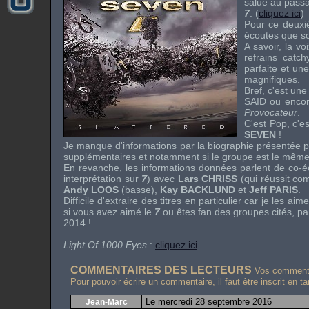
salue au passa
7
. (
cliquez ici
)
Pour ce deuxiè
écoutes que so
A savoir, la v
refrains
catch
parfaite et une
magnifiques.
Bref, c'est une
SAID
ou enco
Provocateur
.
C'est
Pop
, c'e
SEVEN
!
Je manque d'informations par la biographie présentée pa
supplémentaires et notamment si le groupe est le mêm
En revanche, les informations données parlent de co-é
interprétation sur
7
) avec
Lars CHRISS
(qui réussit c
Andy LOOS
(basse),
Kay BACKLUND
et
Jeff PARIS
.
Difficile d'extraire des titres en particulier car je les 
si vous avez aimé le
7
ou êtes fan des groupes cités, pa
2014 !
Light Of 1000 Eyes
:
cliquez ici
COMMENTAIRES DES LECTEURS
Vos commentai
Pour pouvoir écrire un commentaire, il faut être inscrit en t
Le mercredi 28 septembre 2016
Jean-Marc