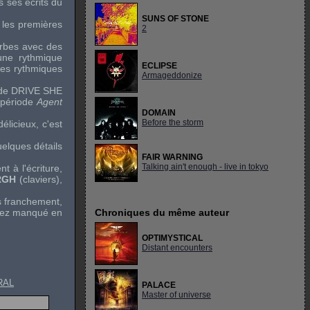
s ses écrits du
SUNS OF STONE
 les premières
2
erbes avec des
 une rythmique
ECLIPSE
 des rythmiques
Armageddonize
 de
DRIVE SHE
période
Agent
DOMAIN
Before the storm
 délicieux, c'est
uelques détails
FAIR WARNING
Talking ain't enough - live in tokyo
t à l'écriture,
RGH
(claviers),
s franchement,
avez manqué en
Chroniques du même auteur
OPTIMYSTICAL
Distant encounters
RAL
PALACE
Master of universe