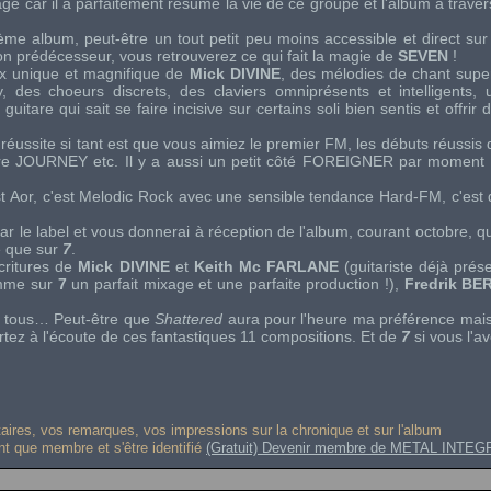
ge car il a parfaitement résumé la vie de ce groupe et l'album à traver
me album, peut-être un tout petit peu moins accessible et direct sur
n prédécesseur, vous retrouverez ce qui fait la magie de
SEVEN
!
oix unique et magnifique de
Mick DIVINE
, des mélodies de chant sup
y
, des choeurs discrets, des claviers omniprésents et intelligents,
 guitare qui sait se faire incisive sur certains soli bien sentis et offrir
 réussite si tant est que vous aimiez le premier
FM
, les débuts réussis
re
JOURNEY
etc. Il y a aussi un petit côté
FOREIGNER
par moment 
st
Aor
, c'est
Melodic Rock
avec une sensible tendance
Hard-FM
, c'est
r le label et vous donnerai à réception de l'album, courant octobre, q
e que sur
7
.
critures de
Mick DIVINE
et
Keith Mc FARLANE
(guitariste déjà présen
omme sur
7
un parfait mixage et une parfaite production !),
Fredrik BE
aime tous… Peut-être que
Shattered
aura pour l'heure ma préférence mai
rtez à l'écoute de ces fantastiques 11 compositions. Et de
7
si vous l'
res, vos remarques, vos impressions sur la chronique et sur l'album
ant que membre et s'être identifié
(Gratuit) Devenir membre de METAL INTEG