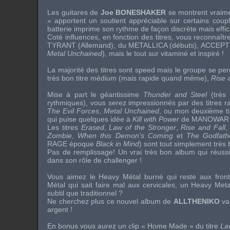
Les guitares de
Joe BONESHAKER
se montrent vraime
» apportent un soutient appréciable sur certains coup
batterie imprime son rythme de façon discrète mais effi
Coté influences, en fonction des titres, vous reconnaît
TYRANT
(Allemand), du
METALLICA
(débuts),
ACCEPT
Metal Unchained
), mais le tout sur vitaminé et inspiré !
La majorité des titres sont speed mais le groupe se per
très bon titre médium (mais rapide quand même),
Rise 
Mise à part le géantissime
Thunder and Steel
(très
rythmiques), vous serez impressionnés par des titres r
The Evil Forces
,
Metal Unchained
, ou mon deuxième ti
qui puise quelques idée à
Kill with Power
de
MANOWAR
Les titres
Erased
,
Law of the Stronger
,
Rise and Fall
,
Zombie
,
When this Demon's Coming
et
The Godfat
RAGE
époque
Black in Mind
) sont tout simplement très 
Pas de remplissage! Un vrai très bon album qui réuss
dans son rôle de challenger !
Vous aimez le Heavy Métal burné qui reste aux front
Métal qui sait faire mal aux cervicales, un Heavy Meta
subtil que traditionnel ?
Ne cherchez plus ce nouvel album de
ALLTHENIKO
va
argent !
En bonus vous aurez un clip « Home Made » du titre
La