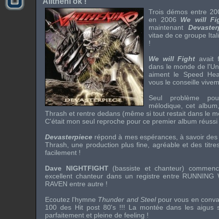
Alltheni ok !
Trois démos entre 20
en 2006
We will F
maintenant
Devaster
vitae de ce groupe It
!
We will Fight
avait
dans le monde de l'Un
aiment le Speed Hea
vous le conseille vivem
Seul problème po
mélodique, cet album, 
Thrash et rentre dedans (même si tout restait dans le m
C'était mon seul reproche pour ce premier album réussi 
Devasterpiece
répond à mes espérances, à savoir des 
Thrash, une production plus fine, agréable et des titre
facilement !
Dave NIGHTFIGHT
(bassiste et chanteur) comme
excellent chanteur dans un registre entre
RUNNING 
RAVEN
entre autre !
Ecoutez l'hymne
Thunder and Steel
pour vous en convai
100 des Hit post 80's !!! La montée dans les aigus su
parfaitement et pleine de feeling !