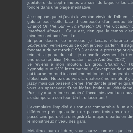
jubilatoire de sept minutes au sein de laquelle les a
fondre dans une plage méditative.
Je suppose que si j’avais la version vinyle de l’album il
galette pour cette face B composée d’un unique titr
Chariot Of The Sun – To Phaeton On The Occasion 
Imagined Movie)
… Ca y est, rien que le temps d’écri
minutes sont passées. Lol
Si pour décrire ce morceau je faisais référence 
Spiderland
, verriez-vous ce dont je veux parler ? Il s’a
fondateur du post-rock (1991) et dont le pressage origin
rein et la peau du cul - je conseille vivement la tr
onéreuse réédition (Remaster, Touch And Go, 2022).
Je reviens à mon mouton. En gros,
Chariot Of T
hypnotique et 98% instrumental, à l’exception de quelqu
qui tourne en rond inlassablement tout en changeant de
d’électricité. Notez que vers la quatorzième minute il 
jazzy mais qui passent crème. Pendant le premier quart
vous en apercevoir d’une légère bruine au déferleme
Puis, il y a un retour soudain à l’accalmie avant un no
s’estompera à son tour. Un titre fascinant !
L’exemplaire limpidité du son est comparable à un a
différence près qu’au lieu de passer trois ans en st
passé cinq jours et a enregistré la majeure partie en dire
le monstrueux niveau des gars.
Métalleux purs et durs, vous aurez compris que le