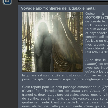
Voyage aux frontières de la galaxie metal
Grâce 
MOTORPSYC
de créativité
rock beaucoup
l’album délivre
et psychédéliq
contemplatif e
j’utilisais un 
mes albums
d’un côté et 
CROWN LAN
À ce titre le
Ladder
) est e
avec ses intro
qu’entre les d
la guitare est surchargée en distorsion. Pour lier les 
pose une splendide mélodie qui perdure longtemps aprè
C’est reparti pour un petit passage atmosphérique (
The
s’avère être l’introduction de
Mona Lisa Azrael
. Ce
tranquille, doux. La guitare est claire, acoustique, le 
de synthé, ses tintements de glockenspiel, ses sons f
quatrième minute. C’est une petite ligne de basse inqui
nous alerter de l’attaque imminente d’une guitare