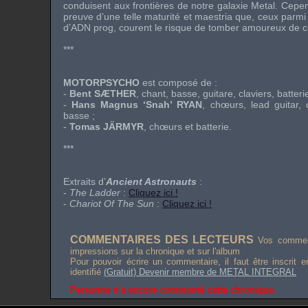
conduisent aux frontières de notre galaxie Metal. Cepe
preuve d’une telle maturité et maestria que, ceux parmi
d’ADN prog, courent le risque de tomber amoureux de ce
***
MOTORPSYCHO
est composé de :
-
Bent SÆTHER
, chant, basse, guitare, claviers, batterie
-
Hans Magnus ‘Snah’ RYAN
, chœurs, lead guitar, 
basse ;
-
Tomas JÄRMYR
, chœurs et batterie.
***
Extraits d’
Ancient Astronauts
:
-
The Ladder
:
Cliquez ici !
-
Chariot Of The Sun
:
Cliquez ici !
COMMENTAIRES DES LECTEURS
Vos comment
impressions sur la chronique et sur l'album
Pour pouvoir écrire un commentaire, il faut être inscrit 
identifié
(Gratuit) Devenir membre de METAL INTEGRAL
Personne n'a encore commenté cette chronique.