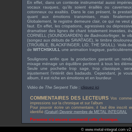
En effet, dans un contexte instrumental aussi impérie
vocaux rauques, qu’ils soient éraillés ou caverneu
cotonneux ou exaltés. Dans le cas présent, la prestati
quant aux émotions transmises, mais finalement
Globalement, le registre demeure clair, ce qui ne veut pa
faut. En effet, les crispations, agressives ou dépressi
dramatiser des lignes de chant totalement investies, é
CORNELL
(
SOUNDGARDEN
) de
Badmotorfinger
, le v
(songez aux débuts de
SAVATAGE
), le timbre douloure
(
TROUBLE
,
BLACKFINGER
,
LID
,
THE SKULL
). Voilà d
de
WITCHSKULL
une animation tragique, particulièreme
Soulignons enfin que la production garantit un rend
mixage ménage un équilibre pertinent à tous les élém
Seule une pochette trop sage, trop classique, serai
injustement l’intérêt des badauds. Cependant, je vous
album, il est riche en émotions et en lourdeur.
Vidéo de
The Serpent Tide
:
cliquez ici
COMMENTAIRES DES LECTEURS
Vos comment
impressions sur la chronique et sur l'album
Pour pouvoir écrire un commentaire, il faut être inscrit 
identifié
(Gratuit) Devenir membre de METAL INTEGRAL
Personne n'a encore commenté cette chronique.
© www.metal-integral.com v2.5