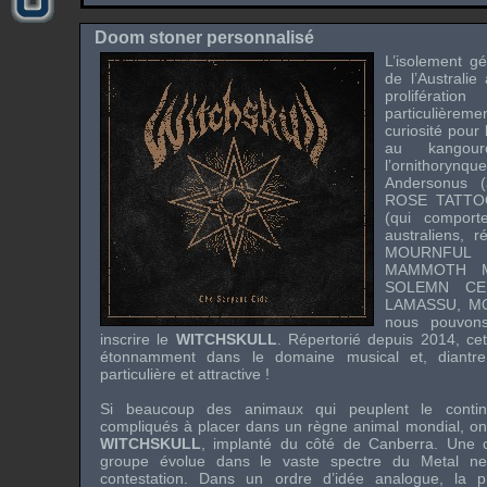
Doom stoner personnalisé
L’isolement g
de l’Australie
proliférati
particulièreme
curiosité pour
au kangou
l’ornithorynq
Andersonus (
ROSE TATTO
(qui comport
australiens, r
MOURNFU
MAMMOTH 
SOLEMN CE
LAMASSU
,
M
nous pouvons
inscrire le
WITCHSKULL
. Répertorié depuis 2014, cet 
étonnamment dans le domaine musical et, diantre
particulière et attractive !
Si beaucoup des animaux qui peuplent le contine
compliqués à placer dans un règne animal mondial, on 
WITCHSKULL
, implanté du côté de Canberra. Une ce
groupe évolue dans le vaste spectre du Metal ne s
contestation. Dans un ordre d’idée analogue, la p