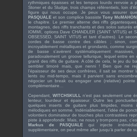
rythmiques épaisses et les tempos lourds renvoie a 
Stoner et du Sludge, trois champs référentiels, loin d’
figure qui nous occupe. Je peux vous assurer que
PASQUALE
et son complice bassiste
Tony McMAHON
le chapitre. Le premier alterne des riffs gigantesques,
montagnes, des riffs tranchants et des solos saturés et
IOMMI
, options
Dave CHANDLER
(
SAINT VITUS
) et
S
OBSESSED
,
SAINT VITUS
et tant d’autres). Le seco
cordes de basse contre des câbles ; sinon, com
incroyablement métalliques et grondants, comme surgis 
de basse s’avèrent systématiquement massives, b
paradoxalement un groove tellurique, lequel entre en 
granit des riffs de guitare. A côté de cela, le jeu du b
sembler timoré mais, que nenni ! Bien que ne rejo
l’épaisseur de ses deux confrères, il sait se montrer
lents ou mid-tempo, mais il parvient sans encombre
négocier un break ou engager une (relative) pointe d
complémentaire…
Cependant,
WITCHSKULL
n’est pas seulement une éni
lenteur, lourdeur et épaisseur. Outre les ponctuelle
quelques inserts de guitare plus limpides, moins 
mélodiques en somme. Indéniablement, l’idée de ponc
volontiers dominateur de touches plus contrastées rep
piste à approfondir. Mais, ne nous y trompons pas, c’est
Markus de PASQUALE
qui injecte irrémédia
supplémentaire, on peut même aller jusqu’à parler de 