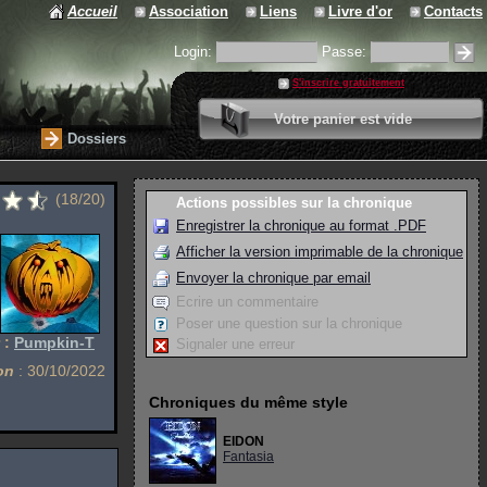
Accueil
Association
Liens
Livre d'or
Contacts
Login:
Passe:
S'inscrire gratuitement
0 article
Votre panier est vide
Valider votre panier
Dossiers
(18/20)
Actions possibles sur la chronique
Enregistrer la chronique au format .PDF
Afficher la version imprimable de la chronique
Envoyer la chronique par email
Ecrire un commentaire
Poser une question sur la chronique
 :
Pumpkin-T
Signaler une erreur
on
: 30/10/2022
Chroniques du même style
EIDON
Fantasia