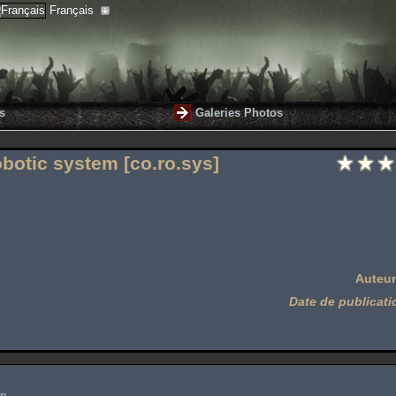
Français
s
Galeries Photos
obotic system [co.ro.sys]
Auteur
Date de publicati
n,