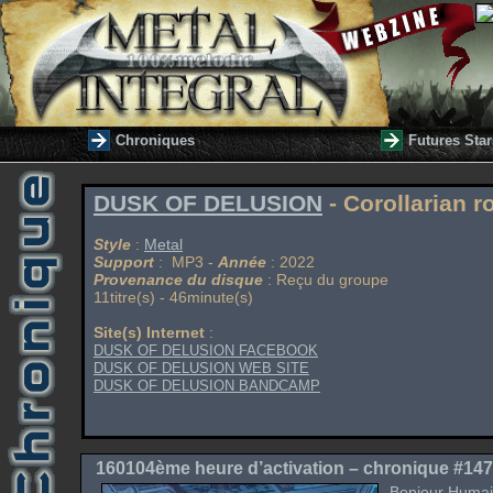
Chroniques
Futures Star
DUSK OF DELUSION
- Corollarian r
Style
:
Metal
Support
: MP3 -
Année
: 2022
Provenance du disque
: Reçu du groupe
11titre(s) - 46minute(s)
Site(s) Internet
:
DUSK OF DELUSION FACEBOOK
DUSK OF DELUSION WEB SITE
DUSK OF DELUSION BANDCAMP
160104ème heure d’activation – chronique #147
Bonjour Humai