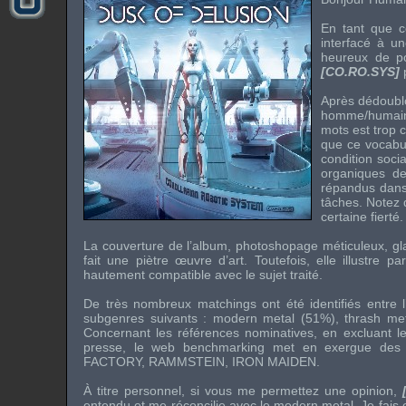
En tant que c
interfacé à u
heureux de po
[CO.RO.SYS]
Après dédoublo
homme/humain, 
mots est trop c
que ce vocabul
condition soci
organiques de
répandus dans
tâches. Notez q
certaine fierté.
La couverture de l’album, photoshopage méticuleux, gla
fait une piètre œuvre d’art. Toutefois, elle illustre 
hautement compatible avec le sujet traité.
De très nombreux matchings ont été identifiés entre
subgenres suivants : modern metal (51%), thrash me
Concernant les références nominatives, en excluant l
presse, le web benchmarking met en exergue des 
FACTORY
,
RAMMSTEIN
,
IRON MAIDEN
.
À titre personnel, si vous me permettez une opinion,
entendu et me réconcilie avec le modern metal. Je fais en