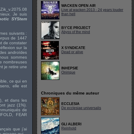
WACKEN OPEN AIR
Zik_v.2075.08
Live at wacken 2013 - 24 years louder
mieux. Je suis
than hell
botic SYStem
BY'CE PROJECT
Abyss of the mind
mes suivants :
corpus de 1447
nt de constater
éflexion sur la
X SYNDICATE
 des androïdes
Dead or alive
us nous sommes
de nombreuses
t je retire une
INHEPSIE
Onirique
ble, ce qui en
sens, elle est
Chroniques du même auteur
), et dans les
ECCLESIA
nt jazz (1%).
De ecclesiae universalis
communiqués de
NFOLD
,
FEAR
GLI ALBERI
Reinhold
nçais que j’ai
du mixage qui –