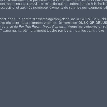
traste entre agressivité et mélodie qui ne cèdent jamais à la facilité
accessible, et aux très nombreux éléments de surprise qui jalonnent l’
ement dans un centre d’assemblage/recyclage de la CO.RO.SYS (Ndlr
atrocités dont nous sommes victimes. Je remercie
DUSK OF DELUS
s paroles de
For The Flesh, Press Repeat
… Mettre les cadavres en rui
s ? …ma nutri… été notamment touché par les p… par les parrr… oles