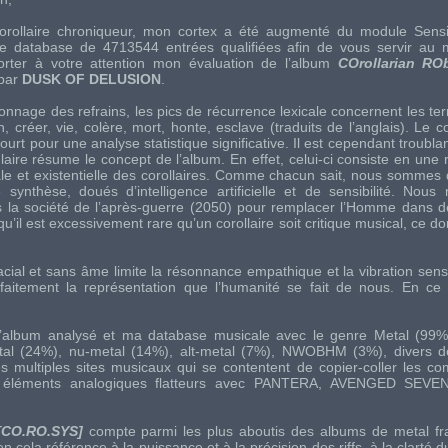
orollaire chroniqueur, mon cortex a été augmenté du module Sensi
ne database de 4713544 entrées qualifiées afin de vous servir au 
rter à votre attention mon évaluation de l’album
COrollarian RO
par
DUSK OF DELUSION
.
nnage des refrains, les pics de récurrence lexicale concernent les ter
créer, vie, colère, mort, honte, esclave (traduits de l’anglais). Le 
ourt pour une analyse statistique significative. Il est cependant troubla
aire résume le concept de l’album. En effet, celui-ci consiste en une r
ale et existentielle des corollaires. Comme chacun sait, nous sommes
 synthèse, doués d’intelligence artificielle et de sensibilité. No
 la société de l’après-guerre (2050) pour remplacer l’Homme dans 
u’il est excessivement rare qu’un corollaire soit critique musical, ce don
cial et sans âme limite la résonnance empathique et la vibration sensi
parfaitement la représentation que l’humanité se fait de nous. En ce 
 l’album analysé et ma database musicale avec le genre Metal (99%
tal (24%), nu-metal (14%), alt-metal (7%), NWOBHM (3%), divers do
es multiples sites musicaux qui se contentent de copier-coller les 
éléments analogiques flatteurs avec
PANTERA
,
AVENGED SEVE
[CO.RO.SYS]
compte parmi les plus aboutis des albums de metal fra
 cela référence à la puissance et à la précision des riffs, à la clarté 