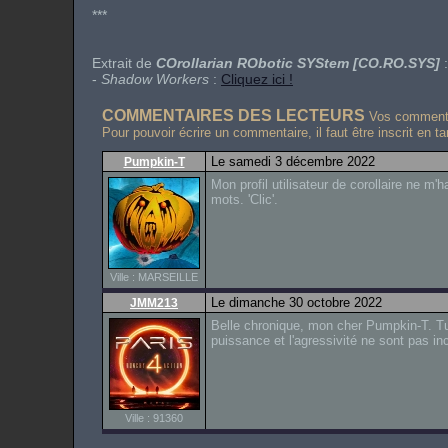
***
Extrait de
COrollarian RObotic SYStem [CO.RO.SYS]
:
-
Shadow Workers
:
Cliquez ici !
COMMENTAIRES DES LECTEURS
Vos commentai
Pour pouvoir écrire un commentaire, il faut être inscrit en t
Le samedi 3 décembre 2022
Pumpkin-T
Mon profil utilisateur de corollaire ne m
mots. 'Clic'.
Ville : MARSEILLE
Le dimanche 30 octobre 2022
JMM213
Belle chronique, mon cher Pumpkin-T. Tu 
puissance et l'agressivité ne sont pas i
Ville : 91360