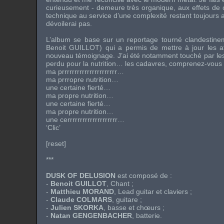
curieusement - demeure très organique, aux effets de con
technique au service d’une complexité restant toujours 
dévoilerai pas.
L’album se base sur un reportage tourné clandestin
Benoit GUILLOT) qui a permis de mettre à jour les 
nouveau témoignage. J’ai été notamment touché par le
perdu pour la nutrition… les cadavres, comprenez-vou
ma prrrrrrrrrrrrrrrrrrrrrr…
ma prrropre nutrition…
une certaine fierté…
ma propre nutrition…
une certaine fierté…
ma propre nutrition…
une cerrrrrrrrrrrrrrrrrrrr…
‘Clic’
[reset]
***
DUSK OF DELUSION
est composé de :
-
Benoit GUILLOT
, Chant ;
-
Matthieu MORAND
, Lead guitar et claviers ;
-
Claude COLMARS
, guitare ;
-
Julien SKORKA
, basse et chœurs ;
-
Natan GENGENBACHER
, batterie.