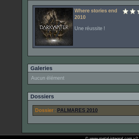
Where stories end
2010
Une réussite !
Galeries
Aucun élément
Dossiers
Dossier
:
PALMARES 2010
© www.metal-integral.com v2.5