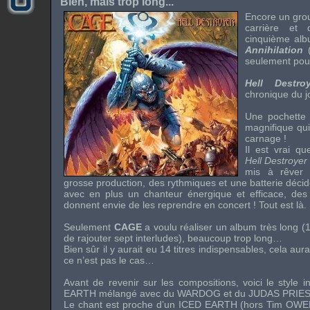
Bien, mais trop long...
Encore un grou
carrière et 
cinquième alb
Annihilation
seulement pour 
Hell Destr
chronique du 
Une pochette t
magnifique qui
carnage !
Il est vrai qu
Hell Destroye
mis à rêver 
grosse production, des rythmiques et une batterie décid
avec en plus un chanteur énergique et efficace, des 
donnent envie de les reprendre en concert ! Tout est là.
Seulement
CAGE
a voulu réaliser un album très long (14
de rajouter sept interludes), beaucoup trop long…
Bien sûr il y aurait eu 14 titres indispensables, cela aur
ce n’est pas le cas…
Avant de revenir sur les compositions, voici le style 
EARTH
mélangé avec du WARDOG et du
JUDAS PRIE
Le chant est proche d’un
ICED EARTH
(hors
Tim OWE