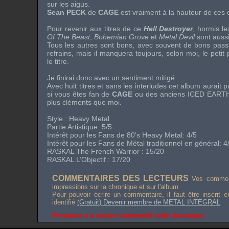
sur les aigus.
Sean PECK
de
CAGE
est vraiment à la hauteur de ces
Pour revenir aux titres de ce
Hell Destroyer
, hormis le
Of The Beast
,
Bohemian Grove
et
Metal Devil
sont aussi
Tous les autres sont bons, avec souvent de bons pas
refrains, mais il manquera toujours, selon moi, le petit 
le titre.
Je finirai donc avec un sentiment mitigé.
Avec huit titres et sans les interludes cet album aurait 
si vous êtes fan de
CAGE
ou des anciens
ICED EART
plus cléments que moi.
Style :
Heavy Metal
Partie Artistique: 5/5
Intérêt pour les Fans de
80’s Heavy Metal
: 4/5
Intérêt pour les Fans de Métal traditionnel en général: 4
RASKAL
The French Warrior
: 15/20
RASKAL L’Objectif : 17/20
COMMENTAIRES DES LECTEURS
Vos comment
impressions sur la chronique et sur l'album
Pour pouvoir écrire un commentaire, il faut être inscrit 
identifié
(Gratuit) Devenir membre de METAL INTEGRAL
Personne n'a encore commenté cette chronique.