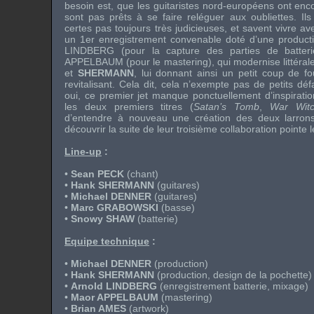
besoin est, que les guitaristes nord-européens ont enc
sont pas prêts à se faire reléguer aux oubliettes. Ils 
certes pas toujours très judicieuses, et savent vivre a
un 1er enregistrement convenable doté d’une produc
LINDBERG
(pour la capture des parties de batter
APPELBAUM
(pour le
mastering
), qui modernise littéra
et
SHERMANN
, lui donnant ainsi un petit coup de fo
revitalisant. Cela dit, cela n’exempte pas de petits dé
oui, ce premier jet manque ponctuellement d’inspirati
les deux premiers titres (
Satan’s Tomb
,
War Wit
d’entendre à nouveau une création des deux larrons 
découvrir la suite de leur troisième collaboration pointe l
Line-up
:
•
Sean PECK
(chant)
•
Hank SHERMANN
(guitares)
•
Michael DENNER
(guitares)
•
Marc GRABOWSKI
(basse)
•
Snowy SHAW
(batterie)
Equipe technique
:
•
Michael DENNER
(production)
•
Hank SHERMANN
(production,
design
de la pochette)
•
Arnold LINDBERG
(enregistrement batterie, mixage)
•
Maor APPELBAUM
(
mastering
)
•
Brian AMES
(
artwork
)