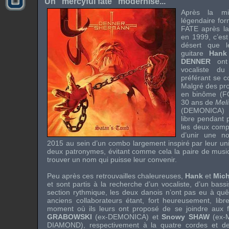
Un "mercyful fate" modernisé...
Après la 
légendaire fo
FATE
après la
en 1999, c’est
désert que l
guitare
Hank
DENNER
ont
vocaliste d
préférant se c
Malgré des pro
en binôme (
F
30 ans de
Mel
(
DEMONICA
)
libre pendant 
les deux comp
d’unir une no
2015 au sein d’un
combo
largement inspiré par leur unit
deux patronymes, évitant comme cela la paire de music
trouver un nom qui puisse leur convenir.
Peu après ces retrouvailles chaleureuses,
Hank
et
Mich
et sont partis à la recherche d’un vocaliste, d’un bassi
section rythmique, les deux danois n’ont pas eu à quêt
anciens collaborateurs étant, fort heureusement, li
moment où ils leurs ont proposé de se joindre aux f
GRABOWSKI
(ex-
DEMONICA
) et
Snowy SHAW
(ex-
DIAMOND
), respectivement à la quatre cordes et de