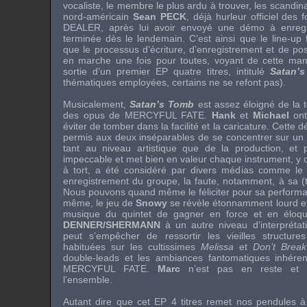
vocaliste, le membre le plus ardu à trouver, les scandin
nord-américain
Sean PECK
, déjà hurleur officiel des
DEALER
, après lui avoir envoyé une démo à enregis
terminée dès le lendemain. C’est ainsi que le
line-up
f
que le processus d’écriture, d’enregistrement et de po
en marche une fois pour toutes, voyant de cette man
sortie d’un premier
EP
quatre titres, intitulé
Satan’
thématiques employées, certains ne se refont pas).
Musicalement,
Satan’s Tomb
est assez éloigné de la
des
opus
de
MERCYFUL FATE
.
Hank
et
Michael
ont
éviter de tomber dans la facilité et la caricature. Cette
permis aux deux inséparables de se concentrer sur un
tant au niveau artistique que de la production, et 
impeccable et met bien en valeur chaque instrument, y 
à tort, a été considéré par divers médias comme le 
enregistrement du groupe, la faute, notamment, à sa (t
Nous pouvons quand même le féliciter pour sa performa
même, le jeu de
Snowy
se révèle étonnamment lourd et
musique du
quintet
de gagner en force et en éloqu
DENNER/SHERMANN
à un autre niveau d’interpréta
peut s’empêcher de ressortir les vieilles structure
habituées sur les cultissimes
Melissa
et
Don’t Brea
double-leads
et les ambiances fantomatiques inhérent
MERCYFUL FATE
.
Marc
n’est pas en reste et a
l’ensemble.
Autant dire que cet
EP
4 titres remet nos pendules à 