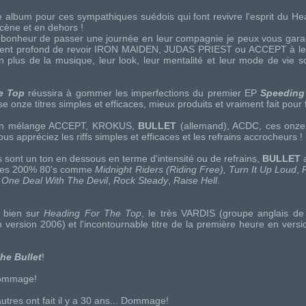
e album pour ces sympathiques suédois qui font revivre l'esprit du He
scène et en dehors !
 bonheur de passer une journée en leur compagnie je peux vous garant
ment profond de revoir
IRON MAIDEN
,
JUDAS PRIEST
ou
ACCEPT
à le
en plus de la musique, leur look, leur mentalité et leur mode de vie s
he Top
réussira à gommer les imperfections du premier EP
Speeding
e onze titres simples et efficaces, mieux produits et vraiment fait pour fa
un mélange
ACCEPT
,
KROKUS
,
BULLET
(allemand),
ACDC
, ces onze
us appréciez les riffs simples et efficaces et les refrains accrocheurs !
es sont un ton en dessous en terme d'intensité ou de refrains,
BULLET
a
itres 200% 80's comme
Midnight Riders (Riding Free),
Turn It Up Loud
,
,
One Deal With The Devil
,
Rock Steady
,
Raise Hell
.
a bien sur
Heading For The Top
, le très
VARDIS
(groupe anglais de
n version 2006) et l'incontournable titre de la première heure en vers
The Bullet
!
Dommage!
utres ont fait il y a 30 ans... Dommage!