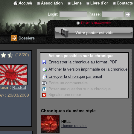
Accueil
Association
Liens
Livre d'or
Contacts
Login:
Passe:
S'inscrire gratuitement
0 article
Votre panier est vide
Valider votre panier
Dossiers
(18/20)
Actions possibles sur la chronique
Enregistrer la chronique au format .PDF
Afficher la version imprimable de la chronique
Envoyer la chronique par email
Ecrire un commentaire
teur :
Raskal
Poser une question sur la chronique
Signaler une erreur
on
: 29/03/2009
Chroniques du même style
HELL
Human remains