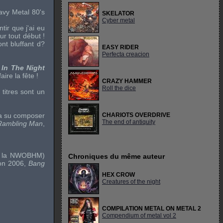
avy Metal 80's
SKELATOR
Cyber metal
ir que j'ai eu
ur tout début !
ont bluffant d?
EASY RIDER
Perfecta creacion
 In The Night
ire la fête !
CRAZY HAMMER
Roll the dice
 titres sont un
 su composer
CHARIOTS OVERDRIVE
The end of antiquity
Rambling Man
,
 la
NWOBHM
)
Chroniques du même auteur
ion 2006,
Bang
HEX CROW
Creatures of the night
COMPILATION METAL ON METAL 2
Compendium of metal vol 2