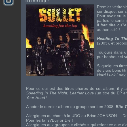
To the top !
Premier véritabl
sur disque, sur 
Pour avoir eu le
parfois le senti
Il faut dire qu?
authenticité !
Heading To T
(2003), et propos
Toujours dans 
pur bonheur si vo
Si quelques titr
de vrais bons t
Hard Luck Lady
Pour ce qui est des titres phares de cet album, il y 
Speeding In The Night
,
Leather Love
(un titre du EP e
Your Head
!
A noter le dernier album du groupe sorti en 2008,
Bite 
Allergiques au chant à la
UDO
ou
Brian JOHNSON
... 
Pour les fans?
Buy or Die
!
Allergiques aux groupes « clichés » qui refont ce que d'a