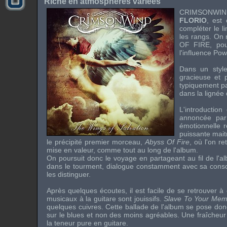
Riche en atmosphères variées
CRIMSONWIN
FLORIO
, est
compléter le
l
les rangs. On 
OF FIRE
, po
l'influence
Pow
Dans un style
gracieuse et 
typiquement pa
dans la lignée
L'introductio
annoncée par 
émotionnelle 
puissante mait
le précipité premier morceau,
Abyss Of Fire
, où l'on r
mise en valeur, comme tout au long de l'album.
On poursuit donc le voyage en partageant au fil de l'
dans le tourment, dialogue constamment avec sa conscien
les distinguer.
Après quelques écoutes, il est facile de se retrouver
musicaux à la guitare sont jouissifs.
Slave To Your Me
quelques cuivres. Cette ballade de l'album se pose 
sur le
blues
et non des moins agréables. Une fraîcheur 
la teneur pure en guitare.