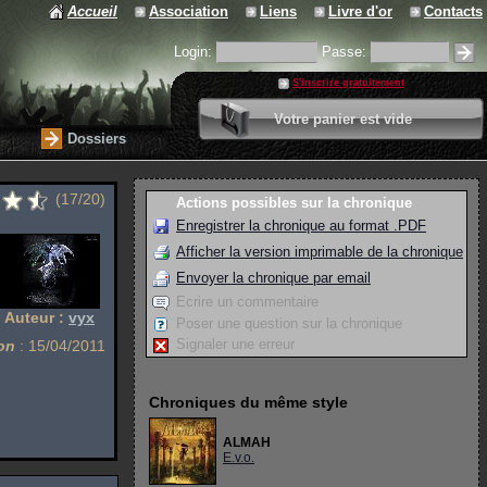
Accueil
Association
Liens
Livre d'or
Contacts
Login:
Passe:
S'inscrire gratuitement
0 article
Votre panier est vide
Valider votre panier
Dossiers
(17/20)
Actions possibles sur la chronique
Enregistrer la chronique au format .PDF
Afficher la version imprimable de la chronique
Envoyer la chronique par email
Ecrire un commentaire
Auteur :
vyx
Poser une question sur la chronique
Signaler une erreur
on
: 15/04/2011
Chroniques du même style
ALMAH
E.v.o.