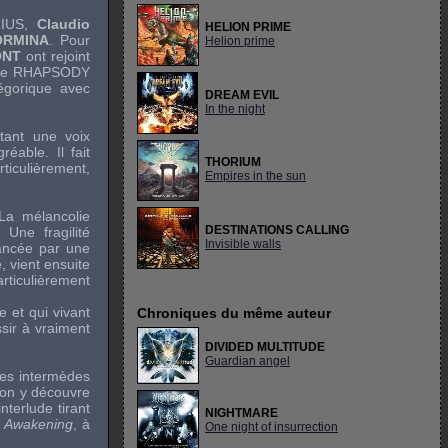
IUS
,
Claudio
HELION PRIME
ORMINA
. Pour
Helion prime
ONT
ont rejoint
pe
RHAPSODY
égorique avec
DREAM EVIL
In the night
tant une voix
éable. Il fait
THORIUM
rticulièrement,
Empires in the sun
 La mélancolie
DESTINATIONS CALLING
Une fragilité
Invisible walls
lancée par une
, vient ensuite
particulièrement
 et qui vivant
Chroniques du même auteur
sir à vraiment
DIVIDED MULTITUDE
Guardian angel
 Les intermèdes
'on y découvre
terlude tirant
NIGHTMARE
,
Awakening
, à
One night of insurrection