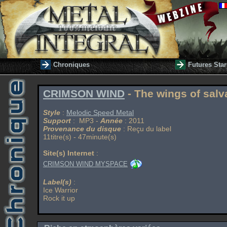
Chroniques
Futures Star
CRIMSON WIND
- The wings of salv
Style
:
Melodic Speed Metal
Support
: MP3 -
Année
: 2011
Provenance du disque
: Reçu du label
11titre(s) - 47minute(s)
Site(s) Internet
:
CRIMSON WIND MYSPACE
Label(s)
:
Ice Warrior
Rock it up