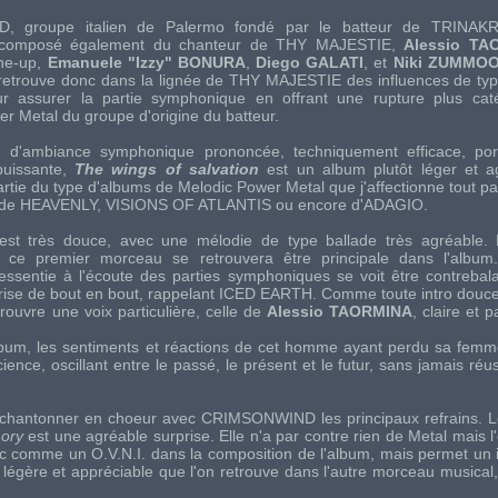
D
, groupe italien de
Palermo
fondé par le batteur de
TRINAKR
 composé également du chanteur de
THY MAJESTIE
,
Alessio TA
ine-up
,
Emanuele "Izzy" BONURA
,
Diego GALATI
, et
Niki ZUMMO
retrouve donc dans la lignée de
THY MAJESTIE
des influences de ty
ur assurer la partie symphonique en offrant une rupture plus cat
er Metal
du groupe d'origine du batteur.
 d'ambiance symphonique prononcée, techniquement efficace, por
puissante,
The wings of salvation
est un album plutôt léger et agr
rtie du type d'albums de
Melodic Power Metal
que j'affectionne tout pa
 de
HEAVENLY
,
VISIONS OF ATLANTIS
ou encore d'
ADAGIO
.
n est très douce, avec une mélodie de type ballade très agréable.
ce premier morceau se retrouvera être principale dans l'album. 
ressentie à l'écoute des parties symphoniques se voit être contreba
rise de bout en bout, rappelant
ICED EARTH
. Comme toute
intro
douce
etrouvre une voix particulière, celle de
Alessio TAORMINA
, claire et 
album, les sentiments et réactions de cet homme ayant perdu sa femme
ce, oscillant entre le passé, le présent et le futur, sans jamais réus
 à chantonner en choeur avec
CRIMSONWIND
les principaux refrains.
mory
est une agréable surprise. Elle n'a par contre rien de
Metal
mais l
donc comme un
O.V.N.I.
dans la composition de l'album, mais permet un in
légère et appréciable que l'on retrouve dans l'autre morceau musical