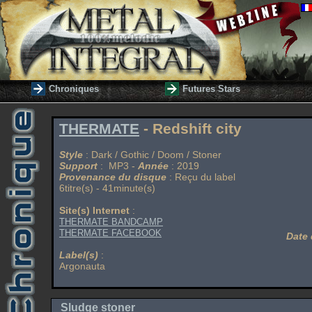
Chroniques
Futures Stars
THERMATE
- Redshift city
Style
: Dark / Gothic / Doom / Stoner
Support
: MP3 -
Année
: 2019
Provenance du disque
: Reçu du label
6titre(s) - 41minute(s)
Site(s) Internet
:
THERMATE BANDCAMP
THERMATE FACEBOOK
Date 
Label(s)
:
Argonauta
Sludge stoner