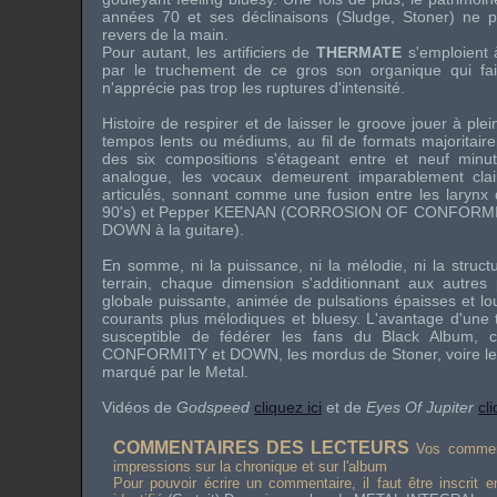
années 70 et ses déclinaisons (Sludge, Stoner) ne p
revers de la main.
Pour autant, les artificiers de
THERMATE
s'emploient 
par le truchement de ce gros son organique qui fa
n'apprécie pas trop les ruptures d'intensité.
Histoire de respirer et de laisser le groove jouer à ple
tempos lents ou médiums, au fil de formats majoritair
des six compositions s'étageant entre et neuf minu
analogue, les vocaux demeurent imparablement clai
articulés, sonnant comme une fusion entre les larynx
90's) et
Pepper KEENAN
(
CORROSION OF CONFORM
DOWN
à la guitare).
En somme, ni la puissance, ni la mélodie, ni la struc
terrain, chaque dimension s'additionnant aux autres p
globale puissante, animée de pulsations épaisses et l
courants plus mélodiques et bluesy. L'avantage d'une te
susceptible de fédérer les fans du Black Album,
CONFORMITY
et
DOWN
, les mordus de Stoner, voire 
marqué par le Metal.
Vidéos de
Godspeed
cliquez ici
et de
Eyes Of Jupiter
cli
COMMENTAIRES DES LECTEURS
Vos comment
impressions sur la chronique et sur l'album
Pour pouvoir écrire un commentaire, il faut être inscrit 