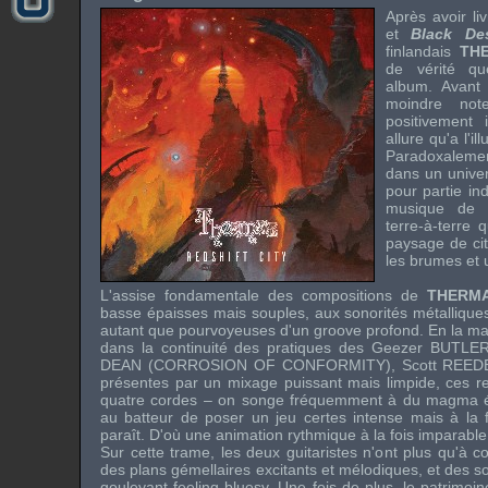
Après avoir l
et
Black De
finlandais
TH
de vérité qu
album. Avant
moindre no
positivement 
allure qu'a l'il
Paradoxalement
dans un univer
pour partie ind
musique d
terre-à-terre 
paysage de ci
les brumes et 
L'assise fondamentale des compositions de
THERM
basse épaisses mais souples, aux sonorités métallique
autant que pourvoyeuses d'un groove profond. En la mat
dans la continuité des pratiques des
Geezer BUTLE
DEAN
(
CORROSION OF CONFORMITY
),
Scott REED
présentes par un mixage puissant mais limpide, ces re
quatre cordes – on songe fréquemment à du magma épa
au batteur de poser un jeu certes intense mais à la fr
paraît. D'où une animation rythmique à la fois imparable 
Sur cette trame, les deux guitaristes n'ont plus qu'à co
des plans gémellaires excitants et mélodiques, et des so
gouleyant feeling bluesy. Une fois de plus, le patrimoi