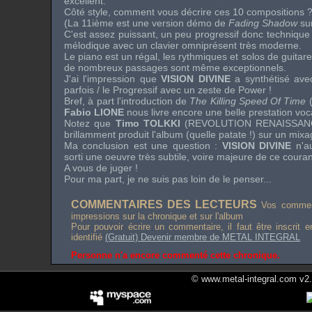
excellent.
Côté style, comment vous décrire ces 10 compositions 
(La 11ième est une version démo de
Fading Shadow
sur
C'est assez puissant, un peu progressif donc technique
mélodique avec un clavier omniprésent très moderne.
Le piano est un régal, les rythmiques et solos de guitares
de nombreux passages sont même exceptionnels.
J'ai l'impression que
VISION DIVINE
a synthétisé ave
parfois / le Progressif avec un zeste de
Power
!
Bref, à part l'introduction de
The Killing Speed Of Time
(
Fabio LIONE
nous livre encore une belle prestation voc
Notez que
Timo TOLKKI
(
REVOLUTION RENAISSAN
brillamment produit l'album (quelle patate !) sur un mixag
Ma conclusion est une question :
VISION DIVINE
n'au
sorti une oeuvre très subtile, voire majeure de ce couran
A vous de juger !
Pour ma part, je ne suis pas loin de le penser...
COMMENTAIRES DES LECTEURS
Vos comment
impressions sur la chronique et sur l'album
Pour pouvoir écrire un commentaire, il faut être inscrit 
identifié
(Gratuit) Devenir membre de METAL INTEGRAL
Personne n'a encore commenté cette chronique.
© www.metal-integral.com v2.5