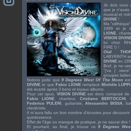
Je dois vous 
que je n'avais 
musical et mê
DIVINE
!
Ma "cdthèque"
1999 et je 
LIONE
, chant
VISION DIVIN
lui chez
RH
FIRE
!) !
Olaf THOR
LABYRINTH
a
DIVINE
en 199
Bref, je ne vai
"j'va j' vien
groupes italien
Notons juste que
9 Degrees West Of The Moon
est
DIVINE
et que
Fabio LIONE
remplace
Michèle LUPPI
été écarté après 3 bons et loyaux albums.
Pour cet opus,
VISION DIVINE
est donc composé de
Fabio LIONE
, chanteur,
Cristiano BERTOCCHI
, 
Federico PULERI
, guitariste,
Alessandro BISSA
, ba
claviériste.
Il m'aura fallu un bon nombre d'écoutes pour découvrir
quintessence.
Effet de l'âge ou manque de pratique, je ne saurai dire !
Et pourtant, au final, je trouve ce
9 Degrees Wes